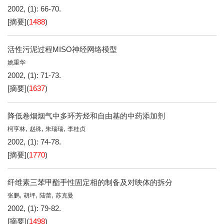
2002, (1): 66-70.
[摘要]
(
1488
)
活性污泥过程MISO神经网络模型
姚重华
2002, (1): 71-73.
[摘要]
(
1637
)
降低卷烟烟气中多环芳烃和自由基的中药添加剂
,
,
,
柯亨林
赵殊
朱瑞瑞
李桂贞
2002, (1): 74-78.
[摘要]
(
1770
)
纤维素三苯甲酯手性固定相的制备及对映体的拆分
,
,
,
张鹏
胡坪
陆蕾
苏克曼
2002, (1): 79-82.
[摘要]
(
1498
)