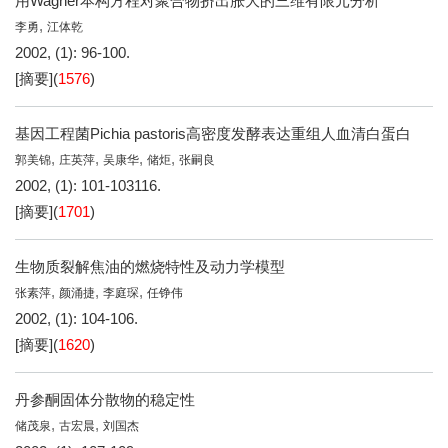
用Wagner本构方程对聚合物挤出胀大的三维有限元分析
,
李勇
江体乾
2002, (1): 96-100.
[摘要]
(
1576
)
基因工程菌Pichia pastoris高密度发酵表达重组人血清白蛋白
,
,
,
,
郭美锦
庄英萍
吴康华
储炬
张嗣良
2002, (1): 101-103116.
[摘要]
(
1701
)
生物质裂解焦油的燃烧特性及动力学模型
,
,
,
张素萍
颜涌捷
李庭琛
任铮伟
2002, (1): 104-106.
[摘要]
(
1620
)
丹参酮固体分散物的稳定性
,
,
储茂泉
古宏晨
刘国杰