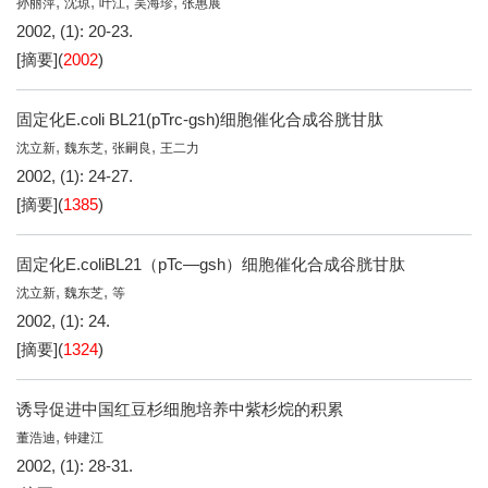
,
,
,
,
孙丽萍
沈琼
叶江
吴海珍
张惠展
2002, (1): 20-23.
[摘要]
(
2002
)
固定化E.coli BL21(pTrc-gsh)细胞催化合成谷胱甘肽
,
,
,
沈立新
魏东芝
张嗣良
王二力
2002, (1): 24-27.
[摘要]
(
1385
)
固定化E.coliBL21（pTc—gsh）细胞催化合成谷胱甘肽
,
,
沈立新
魏东芝
等
2002, (1): 24.
[摘要]
(
1324
)
诱导促进中国红豆杉细胞培养中紫杉烷的积累
,
董浩迪
钟建江
2002, (1): 28-31.