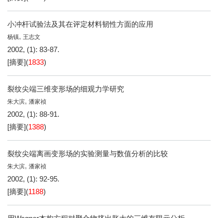
小冲杆试验法及其在评定材料韧性方面的应用
,
杨镇
王志文
2002, (1): 83-87.
[摘要]
(
1833
)
裂纹尖端三维变形场的细观力学研究
,
朱大滨
潘家祯
2002, (1): 88-91.
[摘要]
(
1388
)
裂纹尖端离画变形场的实验测量与数值分析的比较
,
朱大滨
潘家祯
2002, (1): 92-95.
[摘要]
(
1188
)