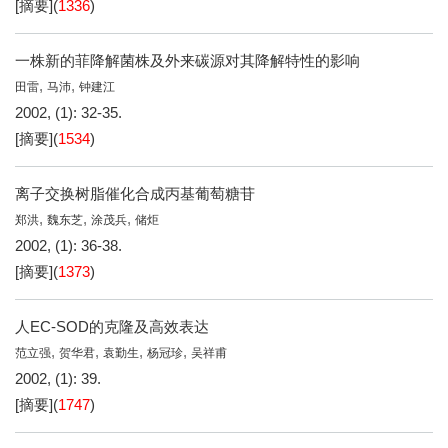
[摘要]
(
1336
)
一株新的菲降解菌株及外来碳源对其降解特性的影响
,
,
田雷
马沛
钟建江
2002, (1): 32-35.
[摘要]
(
1534
)
离子交换树脂催化合成丙基葡萄糖苷
,
,
,
郑洪
魏东芝
涂茂兵
储炬
2002, (1): 36-38.
[摘要]
(
1373
)
人EC-SOD的克隆及高效表达
,
,
,
,
范立强
贺华君
袁勤生
杨冠珍
吴祥甫
2002, (1): 39.
[摘要]
(
1747
)