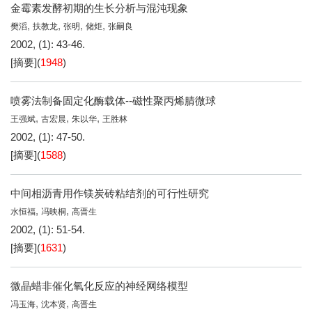
金霉素发酵初期的生长分析与混沌现象
,
,
,
,
樊滔
扶教龙
张明
储炬
张嗣良
2002, (1): 43-46.
[摘要]
(
1948
)
喷雾法制备固定化酶载体--磁性聚丙烯腈微球
,
,
,
王强斌
古宏晨
朱以华
王胜林
2002, (1): 47-50.
[摘要]
(
1588
)
中间相沥青用作镁炭砖粘结剂的可行性研究
,
,
水恒福
冯映桐
高晋生
2002, (1): 51-54.
[摘要]
(
1631
)
微晶蜡非催化氧化反应的神经网络模型
,
,
冯玉海
沈本贤
高晋生