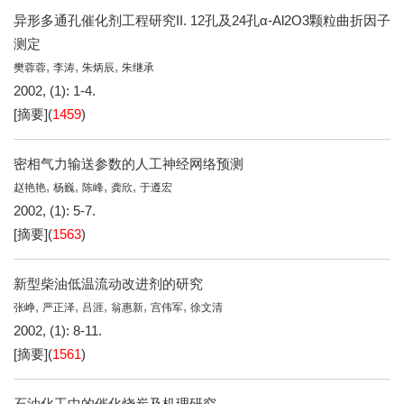
异形多通孔催化剂工程研究II. 12孔及24孔α-Al2O3颗粒曲折因子
测定
,
,
,
樊蓉蓉
李涛
朱炳辰
朱继承
2002, (1): 1-4.
[摘要]
(
1459
)
密相气力输送参数的人工神经网络预测
,
,
,
,
赵艳艳
杨巍
陈峰
龚欣
于遵宏
2002, (1): 5-7.
[摘要]
(
1563
)
新型柴油低温流动改进剂的研究
,
,
,
,
,
张峥
严正泽
吕涯
翁惠新
宫伟军
徐文清
2002, (1): 8-11.
[摘要]
(
1561
)
石油化工中的催化烧炭及机理研究