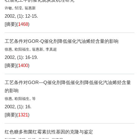
,
,
许敏
邹滢
翁惠新
2002, (1): 12-15.
[摘要]
(
1468
)
工艺条件对GOR-Q催化剂降低催化汽油烯烃含量的影响
,
,
,
徐惠
欧阳福生
翁惠新
李真超
2002, (1): 16-19.
[摘要]
(
1400
)
工艺条件对GOR—Q催化剂降低催化剂降低催化汽油烯烃含量
的影响
,
,
徐惠
欧阳福生
等
2002, (1): 16.
[摘要]
(
1321
)
红色糖多孢菌红霉素抗性基因的克隆与鉴定