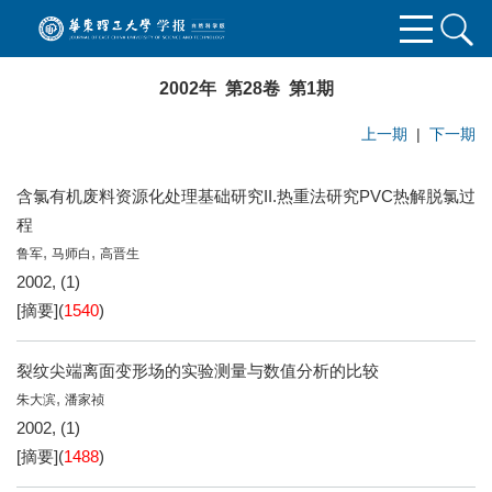
2002年 第28卷 第1期
上一期
|
下一期
含氯有机废料资源化处理基础研究II.热重法研究PVC热解脱氯过
程
,
,
鲁军
马师白
高晋生
2002, (1)
[摘要]
(
1540
)
裂纹尖端离面变形场的实验测量与数值分析的比较
,
朱大滨
潘家祯
2002, (1)
[摘要]
(
1488
)