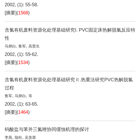
2002, (1): 55-58.
[摘要]
(
1568
)
含氯有机废料资源化处理基础研究I. PVC固定床热解脱氯反应特
性
,
,
马师白
鲁军
高晋生
2002, (1): 59-62.
[摘要]
(
1534
)
含氯有机废料资源化处理基础研究Ⅱ.热重法研究PVC热解脱氯
过程
,
,
鲁军
马师白
等
2002, (1): 63-65.
[摘要]
(
1464
)
钨酸盐与苯并三氮唑协同缓蚀机理的探讨
,
,
李燕
陆柱
吴羡蓉