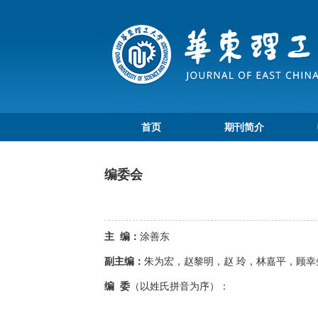
首页
期刊简介
编委会
主 编：
涂善东
副主编：
朱为宏，赵黎明，赵 玲，林嘉平，顾幸
编 委
（以姓氏拼音为序）：