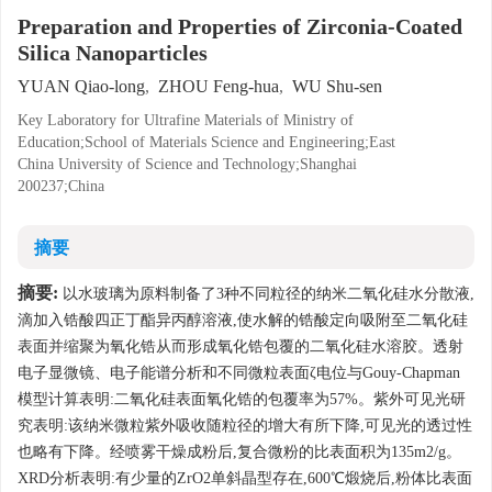
Preparation and Properties of Zirconia-Coated
Silica Nanoparticles
YUAN Qiao-long
,
ZHOU Feng-hua
,
WU Shu-sen
Key Laboratory for Ultrafine Materials of Ministry of
Education;School of Materials Science and Engineering;East
China University of Science and Technology;Shanghai
200237;China
摘要
摘要:
以水玻璃为原料制备了3种不同粒径的纳米二氧化硅水分散液,
滴加入锆酸四正丁酯异丙醇溶液,使水解的锆酸定向吸附至二氧化硅
表面并缩聚为氧化锆从而形成氧化锆包覆的二氧化硅水溶胶。透射
电子显微镜、电子能谱分析和不同微粒表面ζ电位与Gouy-Chapman
模型计算表明:二氧化硅表面氧化锆的包覆率为57%。紫外可见光研
究表明:该纳米微粒紫外吸收随粒径的增大有所下降,可见光的透过性
也略有下降。经喷雾干燥成粉后,复合微粉的比表面积为135m2/g。
XRD分析表明:有少量的ZrO2单斜晶型存在,600℃煅烧后,粉体比表面