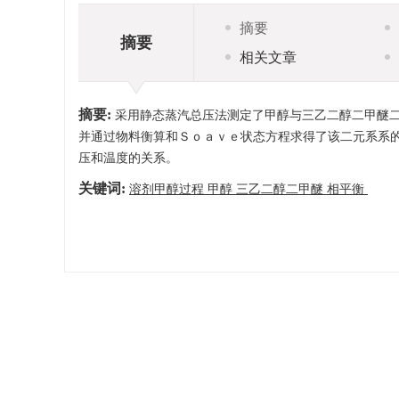
摘要
摘要
相关文章
摘要:
采用静态蒸汽总压法测定了甲醇与三乙二醇二甲醚
并通过物料衡算和Ｓｏａｖｅ状态方程求得了该二元系系
压和温度的关系。
关键词:
溶剂甲醇过程 甲醇 三乙二醇二甲醚 相平衡