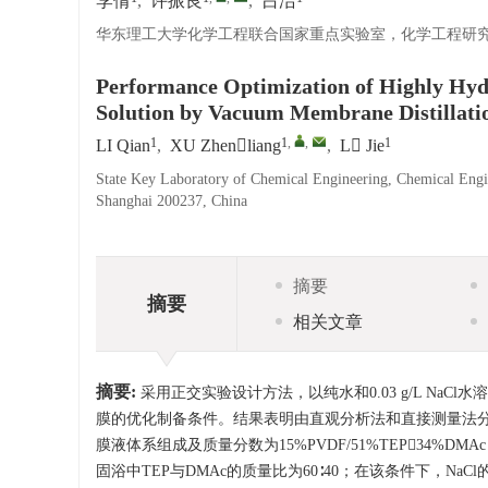
李倩
,
许振良
,
吕洁
华东理工大学化学工程联合国家重点实验室，化学工程研究所，
Performance Optimization of Highly Hy
Solution by Vacuum Membrane Distillati
1
1
,
,
1
LI Qian
,
XU Zhenliang
,
L Jie
State Key Laboratory of Chemical Engineering, Chemical Engin
Shanghai 200237, China
摘要
摘要
相关文章
摘要:
采用正交实验设计方法，以纯水和0.03 g/L NaC
膜的优化制备条件。结果表明由直观分析法和直接测量法分
膜液体系组成及质量分数为15%PVDF/51%TEP34%DMA
固浴中TEP与DMAc的质量比为60∶40；在该条件下，NaCl