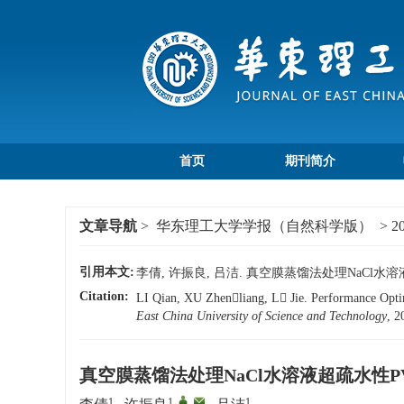
首页
期刊简介
文章导航
>
华东理工大学学报（自然科学版）
>
2
引用本文:
李倩, 许振良, 吕洁. 真空膜蒸馏法处理NaCl水溶液超
Citation:
LI Qian, XU Zhenliang, L Jie. Performance Opt
East China University of Science and Technology
, 2
真空膜蒸馏法处理NaCl水溶液超疏水性P
1
1
,
,
1