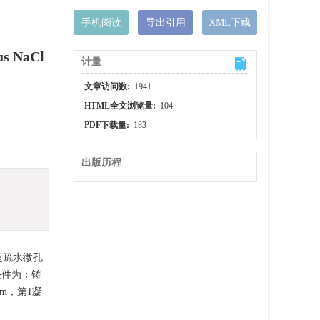
手机阅读
导出引用
XML下载
us NaCl
计量
文章访问数:
1941
HTML全文浏览量:
104
PDF下载量:
183
出版历程
)超疏水微孔
条件为：铸
mm，第1凝