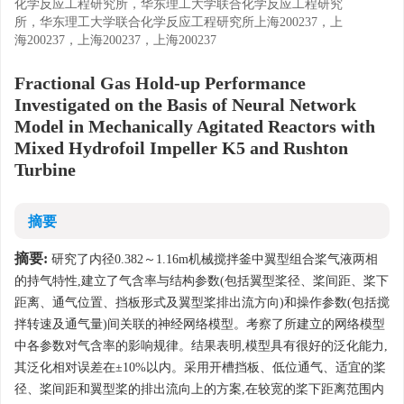
化学反应工程研究所，华东理工大学联合化学反应工程研究
所，华东理工大学联合化学反应工程研究所上海200237，上
海200237，上海200237，上海200237
Fractional Gas Hold-up Performance
Investigated on the Basis of Neural Network
Model in Mechanically Agitated Reactors with
Mixed Hydrofoil Impeller K5 and Rushton
Turbine
摘要
摘要:
研究了内径0.382～1.16m机械搅拌釜中翼型组合桨气液两相
的持气特性,建立了气含率与结构参数(包括翼型桨径、桨间距、桨下
距离、通气位置、挡板形式及翼型桨排出流方向)和操作参数(包括搅
拌转速及通气量)间关联的神经网络模型。考察了所建立的网络模型
中各参数对气含率的影响规律。结果表明,模型具有很好的泛化能力,
其泛化相对误差在±10%以内。采用开槽挡板、低位通气、适宜的桨
径、桨间距和翼型桨的排出流向上的方案,在较宽的桨下距离范围内