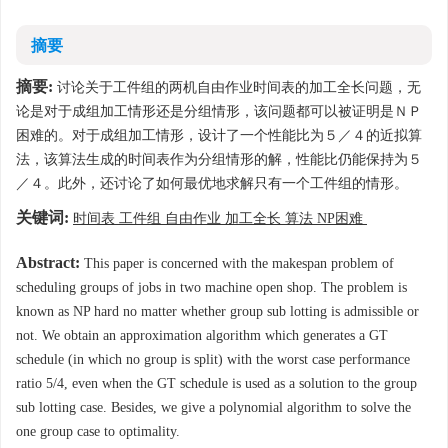
摘要
摘要:
讨论关于工件组的两机自由作业时间表的加工全长问题，无
论是对于成组加工情形还是分组情形，该问题都可以被证明是ＮＰ
困难的。对于成组加工情形，设计了一个性能比为５／４的近拟算
法，该算法生成的时间表作为分组情形的解，性能比仍能保持为５
／４。此外，还讨论了如何最优地求解只有一个工件组的情形。
关键词:
时间表 工件组 自由作业 加工全长 算法 NP困难
Abstract:
This paper is concerned with the makespan problem of
scheduling groups of jobs in two machine open shop. The problem is
known as NP hard no matter whether group sub lotting is admissible or
not. We obtain an approximation algorithm which generates a GT
schedule (in which no group is split) with the worst case performance
ratio 5/4, even when the GT schedule is used as a solution to the group
sub lotting case. Besides, we give a polynomial algorithm to solve the
one group case to optimality.