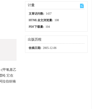
计量
文章访问数:
1437
HTML全文浏览量:
108
PDF下载量:
104
出版历程
收稿日期:
2005-12-06
二-(甲氧基乙
腺嘌呤,它在
-阿拉伯呋喃