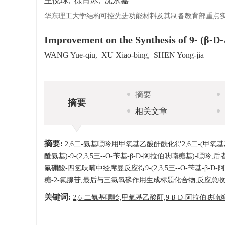
王悦球
,
徐肖冰
,
沈永嘉
华东理工大学结构可控先进功能材料及其制备教育部重点实验
Improvement on the Synthesis of 9- (β-D
WANG Yue-qiu
,
XU Xiao-bing
,
SHEN Yong-jia
摘要
摘要
相关文章
摘要:
2,6二-氨基嘌呤用甲氧基乙酸酐酰化得2,6二-(甲氧基乙
酰氨基)-9-(2,3,5三--O-苄基-β-D-阿拉伯呋喃糖基)-嘌呤
氟硼酸-四氢呋喃中经席曼反应得9-(2,3,5三--O-苄基-β
糖-2-氟腺苷,最后与三氯氧磷作用生成标题化合物,反应总收率
关键词:
2,6-二氨基嘌呤,甲氧基乙酸酐,9-β-D-阿拉伯呋