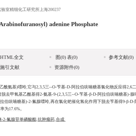
室精细化工研究所上海200237
-Arabinofuranosyl) adenine Phosphate
HTML全文
图
(0)
表
(0)
参考文献
(0)
施引文献
资源附件
(0)
酰氨基)嘌呤,它与2,3,5三--O-苄基-D-阿拉伯呋喃糖基氯化物反应得2,6
,后者脱去甲氧基乙酰基得2-氨基-9-(2,3,5三--O-苄基-β-D-阿拉伯呋喃糖基)-
-D-阿拉伯呋喃糖基)-2-氟腺嘌呤,再在氯化钯催化氢化作用下脱去苄基得9-β-D
为17.6%。
喃糖-2-氟腺苷单磷酸酯,抗肿瘤药,合成