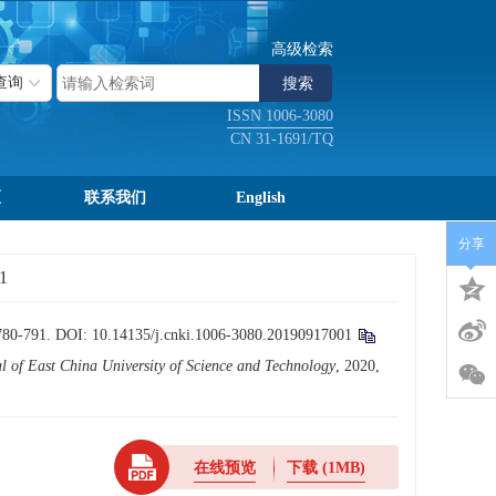
高级检索
ISSN 1006-3080
CN 31-1691/TQ
区
联系我们
English
分享
1
-791.
DOI:
10.14135/j.cnki.1006-3080.20190917001
l of East China University of Science and Technology
, 2020,
在线预览
下载
(1MB)