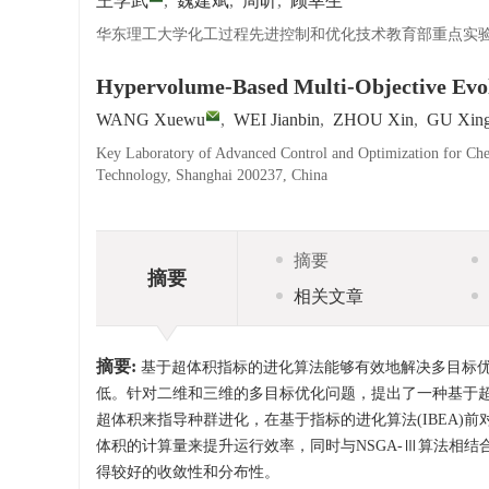
王学武
,
魏建斌
,
周昕
,
顾幸生
华东理工大学化工过程先进控制和优化技术教育部重点实验室，
Hypervolume-Based Multi-Objective Evo
WANG Xuewu
,
WEI Jianbin
,
ZHOU Xin
,
GU Xing
Key Laboratory of Advanced Control and Optimization for Chem
Technology, Shanghai 200237, China
摘要
摘要
相关文章
摘要:
基于超体积指标的进化算法能够有效地解决多目标
低。针对二维和三维的多目标优化问题，提出了一种基于超
超体积来指导种群进化，在基于指标的进化算法(IBEA
体积的计算量来提升运行效率，同时与NSGA-Ⅲ算法相结
得较好的收敛性和分布性。