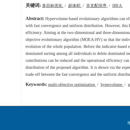
关键词:
多目标优化
/
超体积
/
非支配排序
/
IBEA
Abstract:
Hypervolume-based evolutionary algorithms can effe
with fast convergence and uniform distribution. However, thi
efficiency. Aiming at the two-dimensional and three-dimension
objective evolutionary algorithm (MOEA-HV) so that the individ
evolution of the whole population. Before the indicator-based
dominated sorting among all individuals to delete dominated ind
contributions can be reduced and the operational efficiency ca
distribution of the proposed algorithm. It is shown via the ex
trade-off between the fast convergence and the uniform distribu
Keywords:
multi-objective optimization
/
hypervolume
/
n