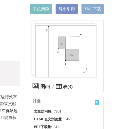
手机阅读
导出引用
XML下载
图(9)
/
表(3)
序运行效率
计量
的独立贡献
独立贡献超
文章访问数:
7854
，且能够获
HTML全文浏览量:
3455
PDF下载量:
311