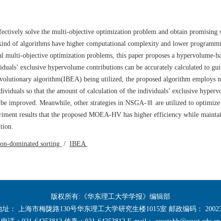
ctively solve the multi-objective optimization problem and obtain promising s
s kind of algorithms have higher computational complexity and lower programm
al multi-objective optimization problems, this paper proposes a hypervolume-b
uals’ exclusive hypervolume contributions can be accurately calculated to gui
 evolutionary algorithm(IBEA) being utilized, the proposed algorithm employs 
ividuals so that the amount of calculation of the individuals’ exclusive hyper
n be improved. Meanwhile, other strategies in NSGA-Ⅲ are utilized to optimize
periment results that the proposed MOEA-HV has higher efficiency while mainta
tion.
on-dominated sorting
/
IBEA
版权所有:《华东理工大学学报》编辑部
地址： 上海市梅陇路130号华东理工大学研究生楼1015室 邮政编码： 20023