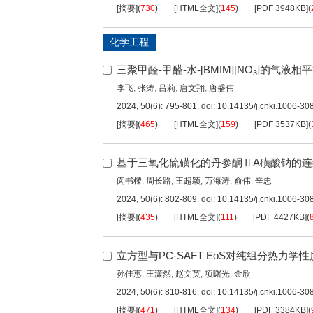
[摘要]
(
730
)
[HTML全文]
(
145
)
[PDF
3948KB
]
(
化学工程
三聚甲醛-甲醛-水-[BMIM][NO
]的气液相
3
李飞
,
张涛
,
吕莉
,
唐文翔
,
唐盛伟
2024, 50(6): 795-801.
doi:
10.14135/j.cnki.1006-3
[摘要]
(
465
)
[HTML全文]
(
159
)
[PDF
3537KB
]
(
基于三氧化硫磺化的丹参酮ⅡA磺酸钠的连
闵书樑
,
周长路
,
王超颖
,
万海涛
,
俞伟
,
辛忠
2024, 50(6): 802-809.
doi:
10.14135/j.cnki.1006-3
[摘要]
(
435
)
[HTML全文]
(
111
)
[PDF
4427KB
]
(
立方型与PC-SAFT EoS对纯组分热力
孙佳惠
,
王潇然
,
赵文英
,
项曙光
,
金欣
2024, 50(6): 810-816.
doi:
10.14135/j.cnki.1006-3
[摘要]
(
471
)
[HTML全文]
(
134
)
[PDF
3384KB
]
(