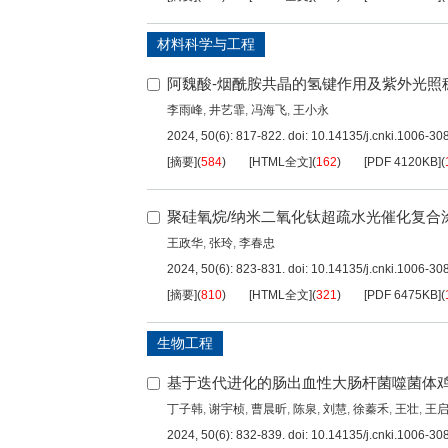
材料科学与工程
阿魏酸-烟酰胺共晶的氢键作用及紫外光照
李雨峰
,
井艺霏
,
冯海飞
,
王小永
2024, 50(6): 817-822.
doi:
10.14135/j.cnki.1006-3
[摘要]
(
584
)
[HTML全文]
(
162
)
[PDF
4120KB
]
(
聚硅氧烷/纳米二氧化钛超疏水光催化复合
王政华
,
张玲
,
李春忠
2024, 50(6): 823-831.
doi:
10.14135/j.cnki.1006-3
[摘要]
(
810
)
[HTML全文]
(
321
)
[PDF
6475KB
]
(
生物工程
基于迭代进化的肠出血性大肠杆菌噬菌体
丁子韩
,
谢宇桢
,
曹晨昕
,
陈泉
,
刘慧
,
徐蓁禾
,
王壮
,
王
2024, 50(6): 832-839.
doi:
10.14135/j.cnki.1006-3