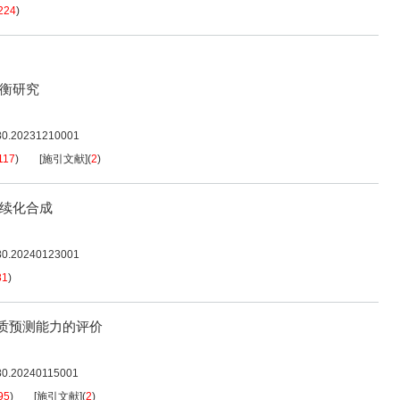
224
)
平衡研究
080.20231210001
117
)
[施引文献]
(
2
)
续化合成
080.20240123001
81
)
学性质预测能力的评价
080.20240115001
95
)
[施引文献]
(
2
)