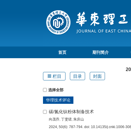
首页
期刊简介
2
栏目
目录
封面
选择全部
华理技术评论
碳/氮化钛粉体制备技术
向茂乔
,
丁雯珺
,
朱庆山
2024, 50(6): 787-794.
doi:
10.14135/j.cnki.1006-3