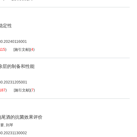
稳定性
080.20240116001
115
)
[施引文献]
(
4
)
涂层的制备和性能
080.20231205001
187
)
[施引文献]
(
7
)
鸡尾酒的抗菌效果评价
启要
,
刘琴
080.20231130002