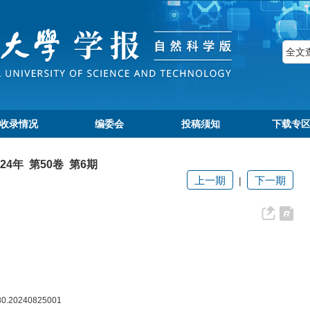
收录情况
编委会
投稿须知
下载专
024年 第50卷 第6期
上一期
下一期
|
080.20240825001