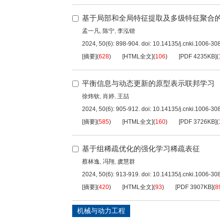
基于局部和全局特征提取及多级特征聚合
孟一凡
,
陈宁
,
李泓锴
2024, 50(6): 898-904.
doi:
10.14135/j.cnki.1006-3
[摘要]
(
628
)
[HTML全文]
(
106
)
[PDF
4235KB
]
(
平衡信息与动态更新的原型表示联邦学习
徐炜钦
,
肖婷
,
王喆
2024, 50(6): 905-912.
doi:
10.14135/j.cnki.1006-3
[摘要]
(
585
)
[HTML全文]
(
160
)
[PDF
3726KB
]
(
基于组稀疏优化的强化学习稀疏表征
蔡林逸
,
冯翔
,
虞慧群
2024, 50(6): 913-919.
doi:
10.14135/j.cnki.1006-3
[摘要]
(
420
)
[HTML全文]
(
93
)
[PDF
3907KB
]
(
8
机械与动力工程