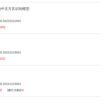
的中文方言识别模型
080.20231011003
160
)
080.20231019001
102
)
080.20231223001
9
)
[施引文献]
(
3
)