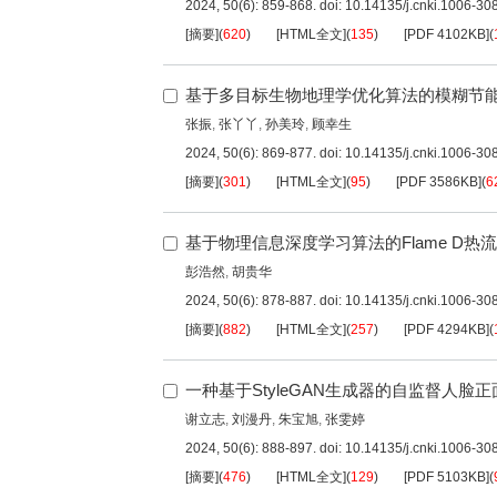
2024, 50(6): 859-868.
doi:
10.14135/j.cnki.1006-3
[摘要]
(
620
)
[HTML全文]
(
135
)
[PDF
4102KB
]
(
基于多目标生物地理学优化算法的模糊节
张振
,
张丫丫
,
孙美玲
,
顾幸生
2024, 50(6): 869-877.
doi:
10.14135/j.cnki.1006-3
[摘要]
(
301
)
[HTML全文]
(
95
)
[PDF
3586KB
]
(
6
基于物理信息深度学习算法的Flame D热
彭浩然
,
胡贵华
2024, 50(6): 878-887.
doi:
10.14135/j.cnki.1006-3
[摘要]
(
882
)
[HTML全文]
(
257
)
[PDF
4294KB
]
(
一种基于StyleGAN生成器的自监督人脸
谢立志
,
刘漫丹
,
朱宝旭
,
张雯婷
2024, 50(6): 888-897.
doi:
10.14135/j.cnki.1006-3
[摘要]
(
476
)
[HTML全文]
(
129
)
[PDF
5103KB
]
(