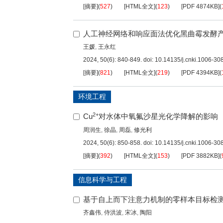
[摘要]
(
527
)
[HTML全文]
(
123
)
[PDF
4874KB
]
(
人工神经网络和响应面法优化黑曲霉发酵
王媛
,
王永红
2024, 50(6): 840-849.
doi:
10.14135/j.cnki.1006-3
[摘要]
(
821
)
[HTML全文]
(
219
)
[PDF
4394KB
]
(
环境工程
2+
Cu
对水体中氧氟沙星光化学降解的影响
周润生
,
徐晶
,
周磊
,
修光利
2024, 50(6): 850-858.
doi:
10.14135/j.cnki.1006-3
[摘要]
(
392
)
[HTML全文]
(
153
)
[PDF
3882KB
]
(
信息科学与工程
基于自上而下注意力机制的零样本目标检
齐鑫伟
,
侍洪波
,
宋冰
,
陶阳