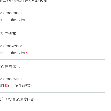
细胞毒协同增效作用及靶点预测
080.20200828001
(
60
)
[施引文献]
(
2
)
酵培养研究
080.20200903030
(
83
)
[施引文献]
(
5
)
酵条件的优化
080.20200824001
B
]
(
133
)
[施引文献]
(
7
)
水车间批量流调度问题