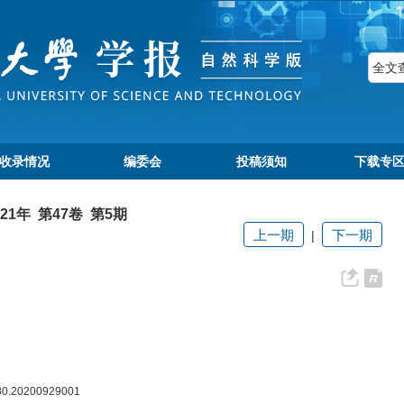
收录情况
编委会
投稿须知
下载专
021年 第47卷 第5期
上一期
下一期
|
080.20200929001