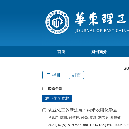
首页
期刊简介
2
栏目
封面
选择全部
农业化学专栏
农业化工的新进展：纳米农用化学品
马恩广
,
陈凯
,
付智楠
,
孙亮
,
贾鑫
,
刘志勇
,
郭旭虹
2021, 47(5): 519-527.
doi:
10.14135/j.cnki.1006-3