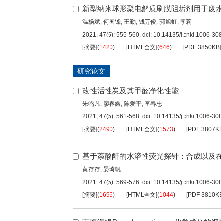
新型纳米球形聚电解质刷膜阻垢剂用于废
温杨斌
,
何国锋
,
王勤
,
钱万俊
,
郭旭虹
,
李莉
2021, 47(5): 555-560.
doi:
10.14135/j.cnki.1006-3
[摘要]
(
1420
)
[HTML全文]
(
646
)
[PDF
3850KB
]
研究论文
改性活性炭及其甲醛净化性能
朱鸣凡
,
廖春鑫
,
陈爱平
,
李春忠
2021, 47(5): 561-568.
doi:
10.14135/j.cnki.1006-3
[摘要]
(
2490
)
[HTML全文]
(
1573
)
[PDF
3807K
基于萘酸酐的水溶性荧光探针：合成以及
黄存存
,
晏琦帆
2021, 47(5): 569-576.
doi:
10.14135/j.cnki.1006-3
[摘要]
(
1696
)
[HTML全文]
(
1044
)
[PDF
3810K