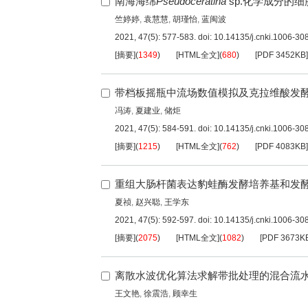
南海海绵
Pseudoceratina
sp.化学成分的
竺婷婷
,
袁慧慧
,
胡瑾怡
,
蓝闽波
2021, 47(5): 577-583.
doi:
10.14135/j.cnki.1006-3
[摘要]
(
1349
)
[HTML全文]
(
680
)
[PDF
3452KB
]
带档板摇瓶中流场数值模拟及克拉维酸发
冯涛
,
夏建业
,
储炬
2021, 47(5): 584-591.
doi:
10.14135/j.cnki.1006-3
[摘要]
(
1215
)
[HTML全文]
(
762
)
[PDF
4083KB
]
重组大肠杆菌表达豹蛙酶发酵培养基和发
夏祯
,
赵兴聪
,
王学东
2021, 47(5): 592-597.
doi:
10.14135/j.cnki.1006-3
[摘要]
(
2075
)
[HTML全文]
(
1082
)
[PDF
3673K
离散水波优化算法求解带批处理的混合流
王文艳
,
徐震浩
,
顾幸生