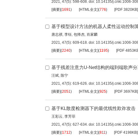
2021, 47(5): 598-608.
doi:
10.14135/j.cnki.1006-3
[摘要]
(
1691
)
[HTML全文]
(
776
)
[PDF
3820KB
]
基于模型设计方法的机器人柔性运动控制
唐志祺
,
李钰
,
包怿杰
,
肖家麟
2021, 47(5): 609-618.
doi:
10.14135/j.cnki.1006-3
[摘要]
(
2240
)
[HTML全文]
(
1195
)
[PDF
4853K
基于残差注意力U-Net结构的端到端歌声
汪斌
,
陈宁
2021, 47(5): 619-626.
doi:
10.14135/j.cnki.1006-3
[摘要]
(
2051
)
[HTML全文]
(
925
)
[PDF
3697KB
]
基于KL散度检测器下的最优线性欺诈攻击
王彩云
,
李芳菲
2021, 47(5): 627-634.
doi:
10.14135/j.cnki.1006-3
[摘要]
(
1712
)
[HTML全文]
(
811
)
[PDF
4198KB
]