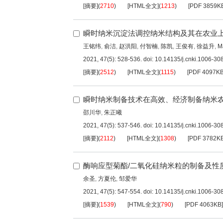
[摘要]
(
2710
)
[HTML全文]
(
1213
)
[PDF
3859K
瞬时纳米沉淀法调控纳米结构及其在农业
王铭纬
,
俞洁
,
赵洪阳
,
付智楠
,
陈凯
,
王俊有
,
徐益升
,
M
2021, 47(5): 528-536.
doi:
10.14135/j.cnki.1006-3
[摘要]
(
2512
)
[HTML全文]
(
1115
)
[PDF
4097K
瞬时纳米制备技术在高效、经济制备纳米
邵川华
,
朱正曦
2021, 47(5): 537-546.
doi:
10.14135/j.cnki.1006-3
[摘要]
(
2112
)
[HTML全文]
(
1308
)
[PDF
3782K
酶响应型菊酯/二氧化硅纳米粒的制备及性
余圣
,
方夏伦
,
邹爱华
2021, 47(5): 547-554.
doi:
10.14135/j.cnki.1006-3
[摘要]
(
1539
)
[HTML全文]
(
790
)
[PDF
4063KB
]