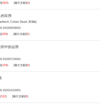
B
]
(
363
)
[施引文献]
(
4
)
上的应用
artienA. Cohen Stuart
,
郭旭虹
080.20200929002
B
]
(
269
)
[施引文献]
(
5
)
农药中的运用
080.20200724001
B
]
(
156
)
[施引文献]
(
6
)
质
080.20201010001
(
102
)
[施引文献]
(
6
)