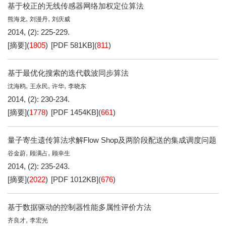
基于校正的无线传感器网络加权定位算法
,
,
熊海龙
刘漫丹
刘庆威
2014, (2): 225-229.
[摘要]
(
1805
)
[PDF
581KB
]
(
811
)
基于最优化搜索的迭代载波同步算法
,
,
,
沈海鸥
王永民
许华
李晓东
2014, (2): 230-234.
[摘要]
(
1778
)
[PDF
1454KB
]
(
661
)
量子寄生遗传算法求解Flow Shop及两阶段配送的集成调度问题
,
,
谷金蔚
顾满占
顾幸生
2014, (2): 235-243.
[摘要]
(
2022
)
[PDF
1012KB
]
(
676
)
基于数据驱动的控制器性能多属性评价方法
,
齐良才
李宏光