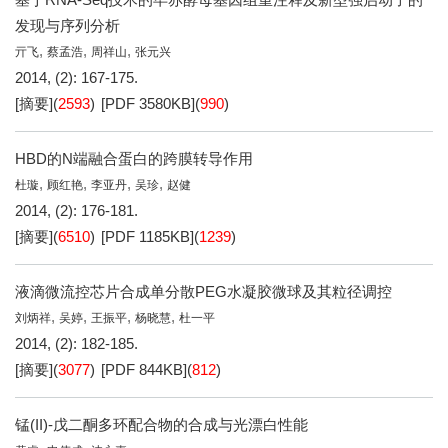
发现与序列分析
,
,
,
亓飞
蔡孟浩
周祥山
张元兴
2014, (2): 167-175.
[摘要]
(
2593
)
[PDF
3580KB
]
(
990
)
HBD的N端融合蛋白的跨膜转导作用
,
,
,
,
杜璇
顾红艳
李亚丹
吴珍
赵健
2014, (2): 176-181.
[摘要]
(
6510
)
[PDF
1185KB
]
(
1239
)
液滴微流控芯片合成单分散PEG水凝胶微球及其粒径调控
,
,
,
,
刘炳祥
吴婷
王振平
杨晓慧
杜一平
2014, (2): 182-185.
[摘要]
(
3077
)
[PDF
844KB
]
(
812
)
锰(II)-戊二酮多环配合物的合成与光漂白性能