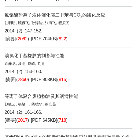
氯铝酸盐离子液体催化邻二甲苯与CO
的羧化反应
2
,
,
,
,
仙明明
顾淼飞
孙泽能
张海飞
程振民
2014, (2): 147-152.
[摘要]
(
2092
)
[PDF
704KB
]
(
822
)
溴氯化丁基橡胶的制备与性能
,
,
,
袁荞龙
漆刚
刘峰
刘青
2014, (2): 153-160.
[摘要]
(
2860
)
[PDF
903KB
]
(
815
)
等离子体聚合废植物油及其润滑性能
,
,
,
赵晓云
杨敬一
陶德华
徐心茹
2014, (2): 161-166.
[摘要]
(
2017
)
[PDF
645KB
]
(
718
)
基于RNA-Seq技术的毕赤酵母基因组重注释及新型强启动子的