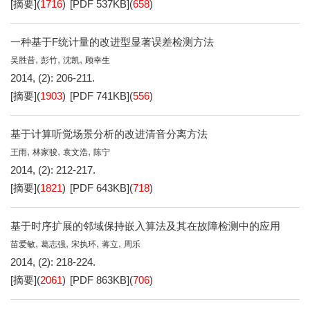
[摘要]
(
1716
)
[PDF
537KB
]
(
658
)
一种基于F统计量的改进型显著误差检测方法
,
,
,
吴胜昔
彭竹
沈凯
顾幸生
2014, (2): 206-211.
[摘要]
(
1903
)
[PDF
741KB
]
(
556
)
基于计算听觉场景分析的改进清音分离方法
,
,
,
王雨
林家骏
袁文浩
陈宁
2014, (2): 212-217.
[摘要]
(
1821
)
[PDF
643KB
]
(
718
)
基于时序扩展的邻域保持嵌入算法及其在故障检测中的应用
,
,
,
,
苗爱敏
葛志强
宋执环
蒋立
周乐
2014, (2): 218-224.
[摘要]
(
2061
)
[PDF
863KB
]
(
706
)