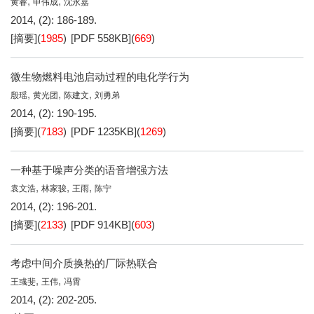
,
,
黄睿
申伟成
沈永嘉
2014, (2): 186-189.
[摘要]
(
1985
)
[PDF
558KB
]
(
669
)
微生物燃料电池启动过程的电化学行为
,
,
,
殷瑶
黄光团
陈建文
刘勇弟
2014, (2): 190-195.
[摘要]
(
7183
)
[PDF
1235KB
]
(
1269
)
一种基于噪声分类的语音增强方法
,
,
,
袁文浩
林家骏
王雨
陈宁
2014, (2): 196-201.
[摘要]
(
2133
)
[PDF
914KB
]
(
603
)
考虑中间介质换热的厂际热联合
,
,
王彧斐
王伟
冯霄
2014, (2): 202-205.