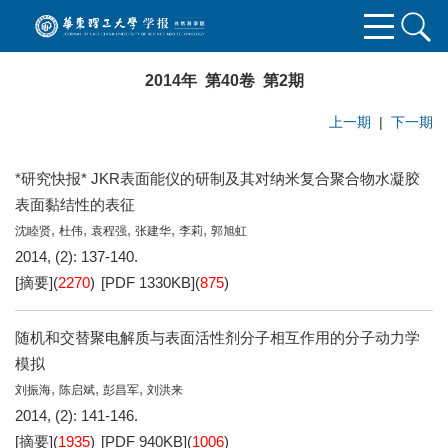
2014年 第40卷 第2期
上一期
|
下一期
*研究快报* JKR表面能仪的研制及其对纳米复合聚合物水凝胶
表面黏结性的表征
,
,
,
,
,
沈睦贤
杜伟
袁程强
张建华
李莉
郭旭虹
2014, (2): 137-140.
[摘要]
(
2270
)
[PDF
1330KB
]
(
875
)
随机和交替聚电解质与表面活性剂分子相互作用的分子动力学
模拟
,
,
,
刘振海
陈启斌
彭昌军
刘洪来
2014, (2): 141-146.
[摘要]
(
1935
)
[PDF
940KB
]
(
1006
)