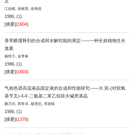
定
,
,
江祖模
徐丽英
徐寿昌
1986, (1)
[摘要]
(
1804
)
香草醛缓释剂的合成和水解性能的测定——一种长效植物生长
激素
,
杨悟子
金寄春
1986, (1)
[摘要]
(
1803
)
气相色谱高温液晶固定液的合成和性能研究——Ⅲ.双-(对烷氧
基苄叉)-4,4'-二氨基二苯乙烷薛夫碱类液晶
,
,
,
蒯乃功
郭世卓
杨雪忠
李国镇
1986, (1)
[摘要]
(
1378
)