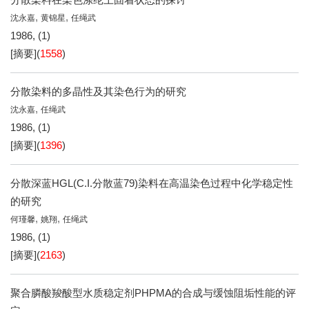
,
,
沈永嘉
黄锦星
任绳武
1986, (1)
[摘要]
(
1558
)
分散染料的多晶性及其染色行为的研究
,
沈永嘉
任绳武
1986, (1)
[摘要]
(
1396
)
分散深蓝HGL(C.I.分散蓝79)染料在高温染色过程中化学稳定性
的研究
,
,
何瑾馨
姚翔
任绳武
1986, (1)
[摘要]
(
2163
)
聚合膦酸羧酸型水质稳定剂PHPMA的合成与缓蚀阻垢性能的评