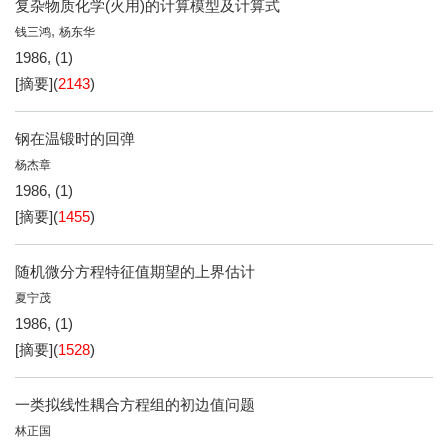
复杂物质化学(火用)的计算模型及计算式
,
钱三鸿
杨东华
1986, (1)
[摘要]
(
2143
)
钢在温锻时的回弹
杨杰章
1986, (1)
[摘要]
(
1455
)
随机微分方程特征值期望的上界估计
夏宁茂
1986, (1)
[摘要]
(
1528
)
一类拟线性耦合方程组的初边值问题
林正国