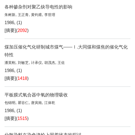
各种掺杂剂对聚乙炔导电性的影响
,
,
,
朱树新
王正青
黄钧甫
李世瑨
1986, (1)
[摘要]
(
2092
)
煤加压催化气化研制城市煤气——Ⅰ.大同煤和煤焦的催化气化
特性
,
,
,
,
潘英刚
刘敏芝
计承仪
胡茂杰
王佐
1986, (1)
[摘要]
(
1418
)
平板膜式氧合器中氧的物理吸收
,
,
,
包锦明
瞿谷仁
唐寅南
江体乾
1986, (1)
[摘要]
(
1515
)
分散染料在染色涤纶上固着状态的探讨