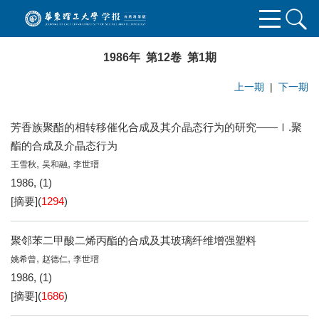
1986年 第12卷 第1期
上一期
|
下一期
芳香族聚酯的相转移催化合成及其介晶态行为的研究——Ⅰ.聚
酯的合成及介晶态行为
,
,
王雪秋
吴和融
李世瑨
1986, (1)
[摘要]
(
1294
)
聚邻苯二甲酸二烯丙酯的合成及其玻璃纤维增强塑料
,
,
姚希曾
赵德仁
李世瑨
1986, (1)
[摘要]
(
1686
)